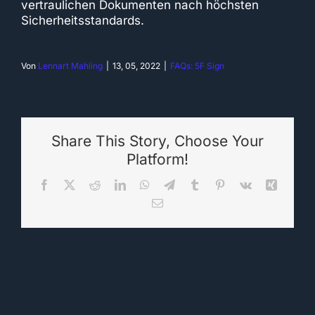
vertraulichen Dokumenten nach höchsten
Sicherheitsstandards.
Von
Lennart Mahling
|
13, 05, 2022
|
FAQs: 5F Sign
Share This Story, Choose Your
Platform!
Facebook
X
Reddit
LinkedIn
WhatsApp
Telegram
Tumblr
Pinterest
Vk
Xing
E-
Mail