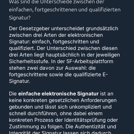
Was sind die Unterschiede zwischen der
Sicherheit
einfachen, fortgeschrittenen und qualifizierten
Signatur?
Lizenzmodell
Der Gesetzgeber unterscheidet grundsätzlich
zwischen drei Arten der elektronischen
Signatur: einfach, fortgeschritten und
Über uns
qualifiziert. Der Unterschied zwischen diesen
drei Arten liegt hauptsächlich in der jeweiligen
Sicherheitsstufe. In der 5F-Arbeitsplattform
News
stehen zwei davon zur Auswahl: die
fortgeschrittene sowie die qualifizierte E-
Signatur.
Die
einfache elektronische Signatur
ist an
keine konkreten gesetzlichen Anforderungen
gebunden und lässt sich unkompliziert und
schnell durchführen, ohne dabei einem
konkreten Prozess der Identitätsprüfung oder
Zustimmung zu folgen. Die Authentizität und
Integrität der Signatur lassen sich dadurch