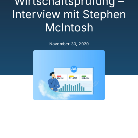
Wirtschaftsprüfung –
Sicherheit
Interview mit Stephen
McIntosh
Lizenzmodell
November 30, 2020
Über uns
News
Im Interview mit