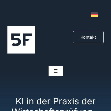
Zum
Inhalt
springen
Kontakt
Navigation
umschalten
Branchen
KI in der Praxis der
Produkte