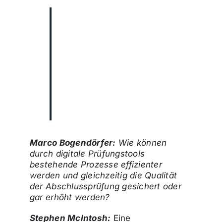
„Mit digitalen
Prüfungstools kann ich
100 Prozent der
Geschäftsvorfälle eines
Geschäftsjahres
lückenlos auf bestimmte
Auffälligkeiten und
Anomalien hin
analysieren.“
Marco Bogendörfer:
Wie können
durch digitale Prüfungstools
bestehende Prozesse effizienter
werden und gleichzeitig die Qualität
der Abschlussprüfung gesichert oder
gar erhöht werden?
Stephen McIntosh:
Eine