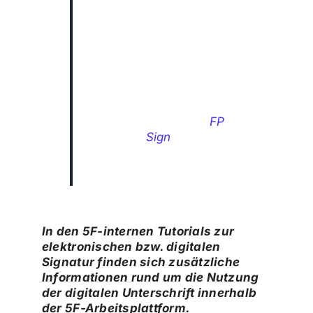
lassen.“
Valerio Neri
VP Sales Strategy /
Governance & Business
Development,
Experte für E-Signaturen
bei unserem Partner
FP
Sign
Francotyp-Postalia
Holding AG
In den 5F-internen Tutorials zur
elektronischen bzw. digitalen
Signatur finden sich zusätzliche
Informationen rund um die Nutzung
der digitalen Unterschrift innerhalb
der 5F-Arbeitsplattform.