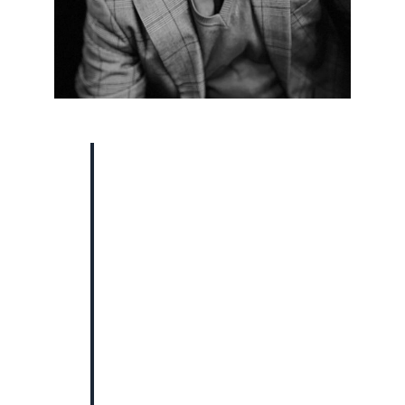
„Die Frage, welche
Signatur – die
fortgeschrittene oder die
qualifizierte – als digitale
Form einer Unterschrift
auszuwählen ist, lässt
sich aus den
gesetzlichen
Erfordernissen ableiten.
Wichtig ist: Wer sich
nicht sicher ist, sollte
eine kurze rechtliche
Prüfung durchführen