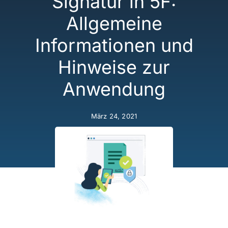
Signatur in 5F:
Sicherheit
Allgemeine
Informationen und
Lizenzmodell
Hinweise zur
Über uns
Anwendung
News
März 24, 2021