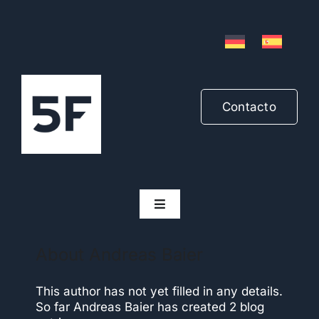
Skip
to
content
Contacto
Toggle
Navigation
Sectores
About
Andreas Baier
Productos
This author has not yet filled in any details.
So far Andreas Baier has created 2 blog